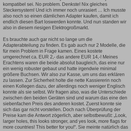
kompatibel sei. No problem. Denkste! Nix gleiches
Steckersystem! Und ich immer noch unrasiert … Ich musste
also noch so einen dämlichen Adapter kaufen, damit ich
endlich diesen Bart loswerden konnte. Und nun standen wir
also in diesem riesigen Elektrogroßmarkt.
Es brauchte auch gar nicht so lange um die
Adapterabteilung zu finden. Es gab auch nur 2 Modelle, die
für mein Problem in Frage kamen. Eines kostete
umgerechnet ca. EUR 2,- das andere EUR 14,-! Meines
Erachtens waren die beide absolut baugleich, das eine nur
ein wenig robuster gebaut und hatte irgendwie minimal
größere Buchsen. Wir also zur Kasse, um uns das erklären
zu lassen. Zur Sicherheit holte die nette Kassiererin noch
einen Kollegen dazu, der allerdings noch weniger Englisch
konnte als sie selbst. Wir fragen also, was die Unterschiede
zwischen den beiden Geräten sind und warum das eine den
siebenfachen Preis des anderen kostet. Zuerst konnte sie
sich das gar nicht vorstellen. Doch nach Überprüfung der
Preise kam die Antwort zögerlich, aber selbstbewußt: „Look,
larger holes, this looks stronger, and yes look, more flags for
more countries! This better for you!“. Sie meinte natürlich das