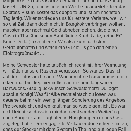
Möglichkeiten das Visum zu erhalten: Der normale Antrag,
kostet EUR 25,- und ist in einer Woche bearbeitet. Oder das
Express-Visum, kostet das doppelte und ist am nächsten
Tag fertig. Wir entschieden uns für letztere Variante, weil wir
so viel Zeit dann doch nicht in Bangkok verbringen wollten,
mussten aber nochmal Geld abheben gehen, da die nur
Cash in Thailändischen Baht (keine Kreditkarte, keine EC,
Keine Dollar) akzeptieren. Wir also zum nächsten
Geldautomaten und welch ein Glück: Es gab dort einen
Elektrogroßmarkt …
Meine Schwester hatte tatsächlich recht mit ihrer Vermutung,
wir hätten unsere Rasierer vergessen. So war es. Das ich
auf den Fotos auch nach 2 Wochen ohne Rasur immer noch
erkennbar bin, liegt vermutlich an meinem langsamen
Bartwuchs. Also, glückwunsch Schwesterherz! Du lagst
absolut richtig! Was für Alke recht einfach zu lösen war,
dauerte bei mir ein wenig länger. Sondierung des Angebots,
Preisvergleich, und wo kauft man so was eigentlich. Es war
nicht leicht, so dass ich mir dann erst vor dem Weiterflug
nach Bangkok am Flughafen in Hongkong ein neues Gerät
zugelegt hatte. Der engagierte Verkäufer dort sicherte mir zu,
dass der Stecker mit dem System in Thailand auf jeden Fall